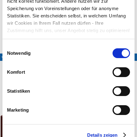
nicht korrekt funktioniert. Andere nutzen wir zur
Los pajarillos cantaban y el agua corre riendo.
Speicherung von Voreinstellungen oder für anonyme
Pastores llegad. Pastores venid.
A adorar al niño que ha nacido ya.
Statistiken. Sie entscheiden selbst, in welchem Umfang
wir Cookies in Ihrem Fall nutzen dürfen - Ihre
Text: spanisches Villancico, in Lateinamerika verbreitet
Zustimmung hilft uns, unser Angebot stetig zu optimieren!
Medien
Einwilligungsauswahl
Notwendig
Aussprache-Hilfe
Komfort
Exclusiv eingespielt für das LIEDER·PROJEKT
Statistiken
Noten & CDs
Marketing
Details zeigen