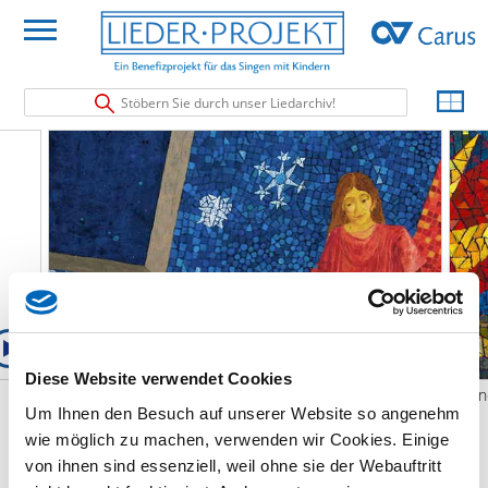
Stöbern Sie durch unser Liedarchiv!
Diese Website verwendet Cookies
La Virgen lava pañales
Je e
Um Ihnen den Besuch auf unserer Website so angenehm
La Virgen lava pañales
(
Spanisch
/
Englisch
)
wie möglich zu machen, verwenden wir Cookies. Einige
von ihnen sind essenziell, weil ohne sie der Webauftritt
La Virgen lava pañales y los tiende en el romero.