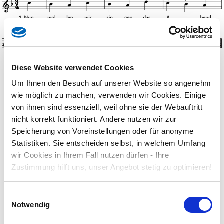
Diese Website verwendet Cookies
1. Nun wollen wir singen das Abendlied
Um Ihnen den Besuch auf unserer Website so angenehm
und beten, dass Gott uns behüt.
wie möglich zu machen, verwenden wir Cookies. Einige
2. Es weinen viel Augen wohl jegliche Nacht,
von ihnen sind essenziell, weil ohne sie der Webauftritt
bis morgens die Sonne erwacht.
nicht korrekt funktioniert. Andere nutzen wir zur
3. Es wandern viel Sternlein am Himmelsrund,
Speicherung von Voreinstellungen oder für anonyme
wer sagt ihnen Fahrweg und Stund?
Statistiken. Sie entscheiden selbst, in welchem Umfang
4. Dass Gott uns behüt, bis die Nacht vergeht:
wir Cookies in Ihrem Fall nutzen dürfen - Ihre
Kommt, singet das Abendgebet.
Zustimmung hilft uns, unser Angebot stetig zu optimieren!
Melodie: Volksweise aus dem Odenwald
Text: aus dem Odenwald (Strophe 1, 2), Friedrich Hindelang, um
Einwilligungsauswahl
1900 (Strophe 3, 4)
Notwendig