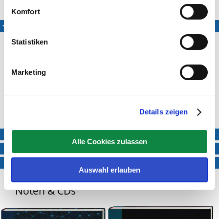
Medien
Komfort
Eingesungene Fassung
Statistiken
Marketing
Michael Volle
Ann-Sophie Volle
Details zeigen
Exclusiv eingespielt für das LIEDER·PROJEKT
Mitsing-Fassung
Alle Cookies zulassen
SWR Podcast
PDF-Version zum Ausdrucken
Auswahl erlauben
Noten & CDs