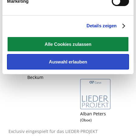
Marketing
Wolfgang König
Alban Peters
(Leitung)
(Oboe)
Details zeigen
Alle Cookies zulassen
Auswahl erlauben
Nachwuchs des Cross
Wolfgang König
Over Jugendchors,
(Leitung)
Beckum
Alban Peters
(Oboe)
Exclusiv eingespielt für das LIEDER·PROJEKT