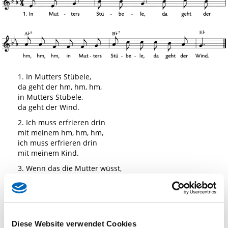
1. In Mutters Stübele,
da geht der hm, hm, hm,
in Mutters Stübele,
da geht der Wind.
2. Ich muss erfrieren drin
mit meinem hm, hm, hm,
ich muss erfrieren drin
mit meinem Kind.
3. Wenn das die Mutter wüsst,
dass ich erfrieren muss,
sie würde grämen sich
bis in den Tod.
4. Ich geh vors Herrenhaus
Diese Website verwendet Cookies
und du vors hm, hm, hm,