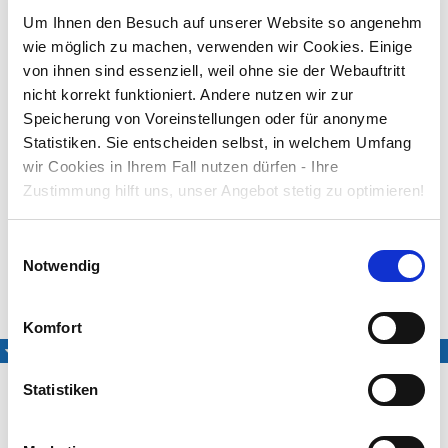
ich geh vors Herrenhaus
Um Ihnen den Besuch auf unserer Website so angenehm
und du vors Tor.
wie möglich zu machen, verwenden wir Cookies. Einige
5. Ich krieg ein Äpfele
von ihnen sind essenziell, weil ohne sie der Webauftritt
und du ein hm, hm, hm,
nicht korrekt funktioniert. Andere nutzen wir zur
ich krieg ein Äpfele
Speicherung von Voreinstellungen oder für anonyme
und du ein’ Birn.
Statistiken. Sie entscheiden selbst, in welchem Umfang
6. Ich sag: vergelts euch Gott,
wir Cookies in Ihrem Fall nutzen dürfen - Ihre
und du sagst: hm, hm, hm,
Zustimmung hilft uns, unser Angebot stetig zu optimieren!
ich sag: vergelts euch Gott,
und du sagst: Dank!
Einwilligungsauswahl
Melodie und Text: 19. Jahrhundert, aus dem Breisgau
Notwendig
Medien
Komfort
Eingesungene Fassung
Statistiken