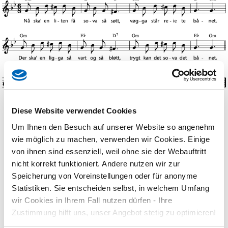
Diese Website verwendet Cookies
Übersetzung
anzeigen
Um Ihnen den Besuch auf unserer Website so angenehm
wie möglich zu machen, verwenden wir Cookies. Einige
Nå ska' en liten få sova så søtt,
vøgga står reie te bånet.
von ihnen sind essenziell, weil ohne sie der Webauftritt
Der ska' en ligga så vart og så bløtt,
nicht korrekt funktioniert. Andere nutzen wir zur
trygt kan det sova det bånet.
Speicherung von Voreinstellungen oder für anonyme
Ro, ro, sova så søtt,
Statistiken. Sie entscheiden selbst, in welchem Umfang
Guds engel tar vare på bånet.
wir Cookies in Ihrem Fall nutzen dürfen - Ihre
Zustimmung hilft uns, unser Angebot stetig zu optimieren!
Melodie und Text: aus der Region Romerike in Norwegen