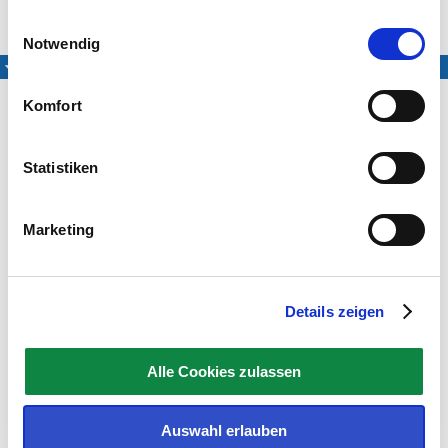
Medien
Einwilligungsauswahl
Notwendig
Mitsing-Fassung
Komfort
Statistiken
Jens Tröndle
Andreas Koslik
Marketing
(Producer)
(Producer)
Details zeigen
Alle Cookies zulassen
Ramesh Weeratunga
(Producer)
Auswahl erlauben
Exclusiv eingespielt für das LIEDER·PROJEKT