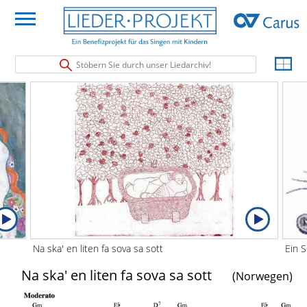
Stöbern Sie durch unser Liedarchiv!
Na ska' en liten fa sova sa sott
Ein 
Na ska' en liten fa sova sa sott
(Norwegen)