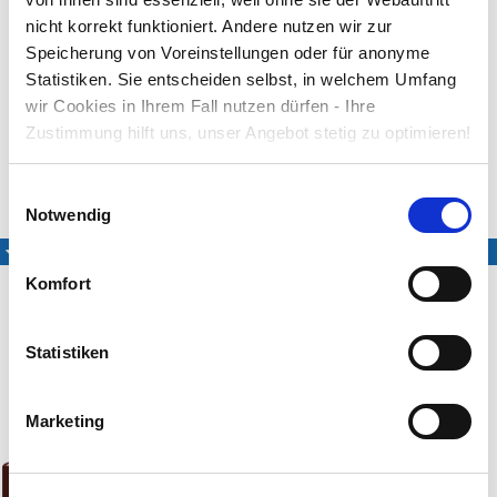
V enej priprostej štalici, aj štalici, v enih oslovih jaslicah.
nicht korrekt funktioniert. Andere nutzen wir zur
Spoznal ga je oslič, volek, da je to dete pravi Bog, da je to
Speicherung von Voreinstellungen oder für anonyme
dete pravi Bog.
Ki je stvaril zemljo nebo, človeku dal dušo, telo.
Statistiken. Sie entscheiden selbst, in welchem Umfang
Za rojstvo mi zahvalimo, rožo Devico Marijo.
wir Cookies in Ihrem Fall nutzen dürfen - Ihre
Zustimmung hilft uns, unser Angebot stetig zu optimieren!
Text: aus Slowenien
Einwilligungsauswahl
Medien
Notwendig
Aussprache-Hilfe
Komfort
Exclusiv eingespielt für das LIEDER·PROJEKT
Statistiken
Noten & CDs
Marketing