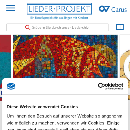
Stöbern Sie durch unser Liedarchiv!
Je eno dete rojeno
Que n
Diese Website verwendet Cookies
Je eno dete rojeno
Um Ihnen den Besuch auf unserer Website so angenehm
(Slowenien)
wie möglich zu machen, verwenden wir Cookies. Einige
Je eno dete rojeno, aj rojeno, notri v mestu Betlehem.
von ihnen sind essenziell, weil ohne sie der Webauftritt