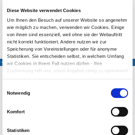
organisatorischen Gründen keine Noten und/oder
Texte bereitgestellt werden.
Diese Website verwendet Cookies
Danke für Ihr Verständnis!
Um Ihnen den Besuch auf unserer Website so angenehm
wie möglich zu machen, verwenden wir Cookies. Einige
Melodie: Louis Spohr (1784–1859), op. 103,4Text: Hoffmann
von Fallersleben (1798–1874)
von ihnen sind essenziell, weil ohne sie der Webauftritt
nicht korrekt funktioniert. Andere nutzen wir zur
Medien
Speicherung von Voreinstellungen oder für anonyme
Statistiken. Sie entscheiden selbst, in welchem Umfang
Eingesungene Fassung
wir Cookies in Ihrem Fall nutzen dürfen - Ihre
Zustimmung hilft uns, unser Angebot stetig zu optimieren!
Einwilligungsauswahl
Notwendig
Ulrike Sonntag
Sabine Eberspächer
Komfort
(Klavier)
Statistiken