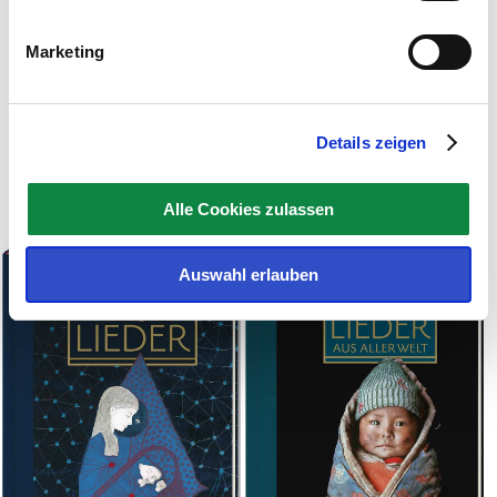
Marketing
Rudolf Mauz
(Klarinette)
Details zeigen
Exclusiv eingespielt für das LIEDER·PROJEKT
Noten & CDs
Alle Cookies zulassen
Auswahl erlauben