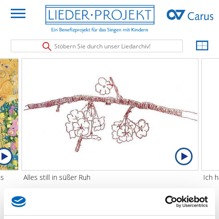
Stöbern Sie durch unser Liedarchiv!
ns
Alles still in süßer Ruh
Ich 
Alles still in süßer Ruh
Leider können zu diesem Lied aus rechtlichen oder