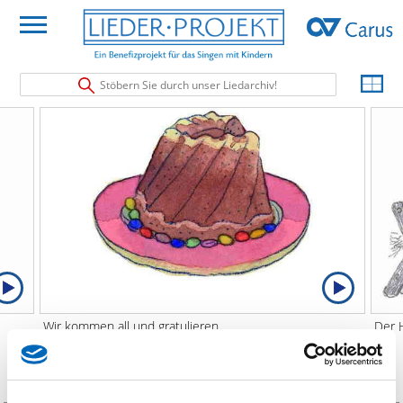
Stöbern Sie durch unser Liedarchiv!
Wir kommen all und gratulieren
Der 
Wir kommen all und gratulieren