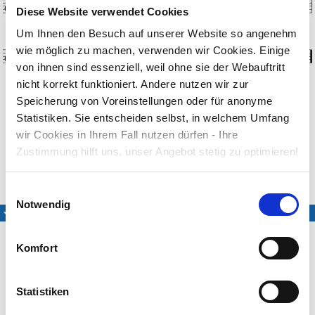
Diese Website verwendet Cookies
Um Ihnen den Besuch auf unserer Website so angenehm
wie möglich zu machen, verwenden wir Cookies. Einige
von ihnen sind essenziell, weil ohne sie der Webauftritt
nicht korrekt funktioniert. Andere nutzen wir zur
Speicherung von Voreinstellungen oder für anonyme
Wir kommen all und gratulieren zum Geburtstag
unserem/r ...
Statistiken. Sie entscheiden selbst, in welchem Umfang
wir Cookies in Ihrem Fall nutzen dürfen - Ihre
Melodie und Text: Moritz Hauptmann (1792–1868)
Zustimmung hilft uns, unser Angebot stetig zu optimieren!
Medien
Einwilligungsauswahl
Notwendig
Mitsing-Fassung
Komfort
Statistiken