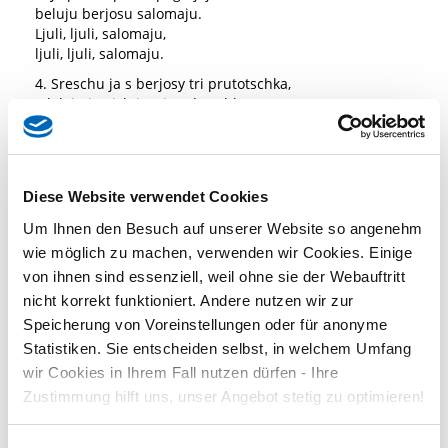
beluju berjosu salomaju.
Ljuli, ljuli, salomaju,
ljuli, ljuli, salomaju.
4. Sreschu ja s berjosy tri prutotschka,
sdelaju is nich ja tri gudotschka.
Ljuli, ljuli, tri gudotschka,
ljuli, ljuli, tri gudotschka.
5. A tschetwjortuju – balalaiku,
a tschetwjortuju – balalaiku.
Diese Website verwendet Cookies
Ljuli, ljuli, balalaiku,
Um Ihnen den Besuch auf unserer Website so angenehm
ljuli, ljuli, balalaiku.
wie möglich zu machen, verwenden wir Cookies. Einige
6. Stanu w balalaiku igrati,
von ihnen sind essenziell, weil ohne sie der Webauftritt
stanu w balalaiku igrati.
nicht korrekt funktioniert. Andere nutzen wir zur
Ljuli, ljuli, igrati,
ljuli, ljuli, igrati.
Speicherung von Voreinstellungen oder für anonyme
Statistiken. Sie entscheiden selbst, in welchem Umfang
1. Birkenbaum am Hang, ich seh dich stehen,
wir Cookies in Ihrem Fall nutzen dürfen - Ihre
lässt dein Haar im Sommerwinde wehen,
ljulija, im Winde wehen.
Zustimmung hilft uns, unser Angebot stetig zu optimieren!
ljulija, im Winde wehen.
2. Niemand kommt, den jungen Stamm zu schützen,