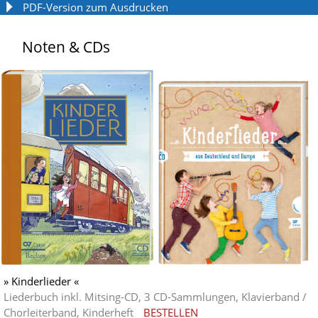
PDF-Version zum Ausdrucken
Noten & CDs
» Kinderlieder «
Liederbuch inkl. Mitsing-CD, 3 CD-Sammlungen, Klavierband /
Chorleiterband, Kinderheft
BESTELLEN